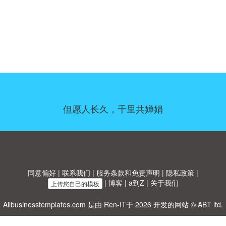
但愿人长久，千里共婵娟
同意偏好
|
联系我们
|
服务条款和免责声明
|
隐私政策
|
|
博客
|
a到Z
|
关于我们
上传您自己的模板
Allbusinesstemplates.com
是由
Ren-IT
于 2026 开发的网站 © ABT ltd.