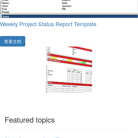
Weekly Project Status Report Template
查看文档
Featured topics