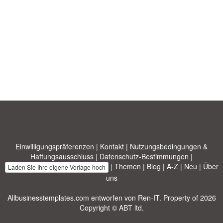
Einwilligungspräferenzen
|
Kontakt
|
Nutzungsbedingungen &
Haftungsausschluss
|
Datenschutz-Bestimmungen
|
|
Themen
|
Blog
|
A-Z
|
Neu
|
Über
Laden Sie Ihre eigene Vorlage hoch
uns
Allbusinesstemplates.com
entworfen von
Ren-IT
. Property of 2026
Copyright © ABT ltd.