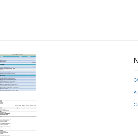
N
C
AI
Ca