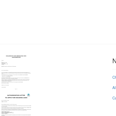
N
C
AI
Ca