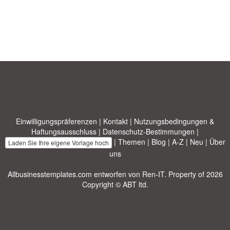
Einwilligungspräferenzen
|
Kontakt
|
Nutzungsbedingungen &
Haftungsausschluss
|
Datenschutz-Bestimmungen
|
|
Themen
|
Blog
|
A-Z
|
Neu
|
Über
Laden Sie Ihre eigene Vorlage hoch
uns
Allbusinesstemplates.com
entworfen von
Ren-IT
. Property of 2026
Copyright © ABT ltd.