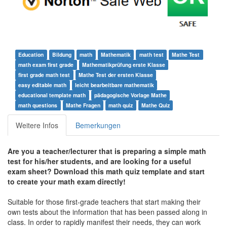
Education
Bildung
math
Mathematik
math test
Mathe Test
math exam first grade
Mathematikprüfung erste Klasse
first grade math test
Mathe Test der ersten Klasse
easy editable math
leicht bearbeitbare mathematik
educational template math
pädagogische Vorlage Mathe
math questions
Mathe Fragen
math quiz
Mathe Quiz
Weitere Infos
Bemerkungen
Are you a teacher/lecturer that is preparing a simple math
test for his/her students, and are looking for a useful
exam sheet? Download this math quiz template and start
to create your math exam directly!
Suitable for those first-grade teachers that start making their
own tests about the information that has been passed along in
class. In order to rapidly manifest their needs, they can work