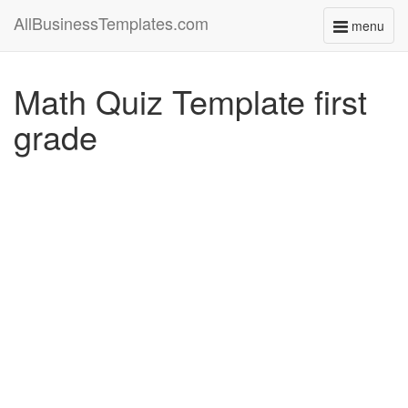
AllBusinessTemplates.com
menu
Toggle
navigati
Math Quiz Template first
grade