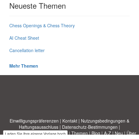
Neueste Themen
Chess Openings & Chess Theory
AI Cheat Sheet
Cancellation letter
Mehr Themen
Einwilligungspräferenzen
|
Kontakt
|
Nutzungsbedingungen &
Haftungsausschluss
|
Datenschutz-Bestimmungen
|
|
Themen
|
Blog
|
A-Z
|
Neu
|
Über
Laden Sie Ihre eigene Vorlage hoch