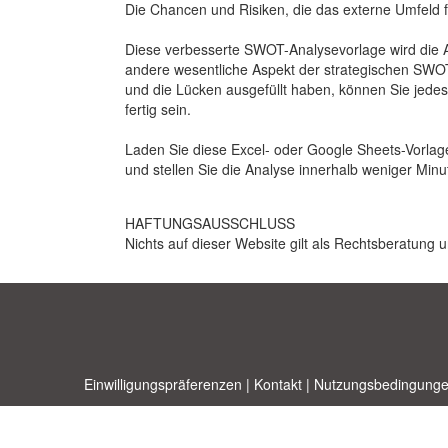
Die Chancen und Risiken, die das externe Umfeld f
Diese verbesserte SWOT-Analysevorlage wird die Au
andere wesentliche Aspekt der strategischen SWOT
und die Lücken ausgefüllt haben, können Sie jede
fertig sein.
Laden Sie diese Excel- oder Google Sheets-Vorlage
und stellen Sie die Analyse innerhalb weniger Minut
HAFTUNGSAUSSCHLUSS
Nichts auf dieser Website gilt als Rechtsberatung u
Einwilligungspräferenzen
|
Kontakt
|
Nutzungsbedingunge
Allbusi