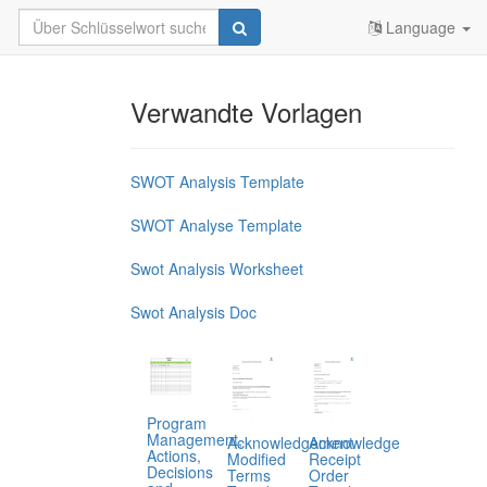
Language
Verwandte Vorlagen
SWOT Analysis Template
SWOT Analyse Template
Swot Analysis Worksheet
Swot Analysis Doc
Program
Management,
Acknowledgement
Acknowledge
Actions,
Modified
Receipt
Decisions
Terms
Order