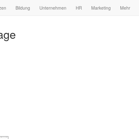
zen
Bildung
Unternehmen
HR
Marketing
Mehr
age