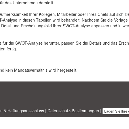
ür das Unternehmen darstellt.
fmerksamkeit Ihrer Kollegen, Mitarbeiter oder Ihres Chefs auf sich zi
-Analyse in diesen Tabellen wird behandelt. Nachdem Sie die Vorlage
s Detail und Erscheinungsbild Ihrer SWOT-Analyse anpassen und in we
 für die SWOT-Analyse herunter, passen Sie die Details und das Ersch
en fertig.
nd kein Mandatsverhältnis wird hergestellt.
n & Haftungsausschluss
|
Datenschutz-Bestimmungen
|
Laden Sie Ihre
nesstemplates.com
entworfen von
Ren-IT
. Property of 2026 Copyright ©