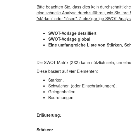
Bitte beachten Sie, dass dies kein durchschnittlic
eine schnelle Analyse durchzuführen, wie Sie Ihre 
"stärken" oder "lösen". 2 einzigartige SWOT-Analys
SWOT-Vorlage detailliert
SWOT-Vorlage global
Eine umfangreiche Liste von Stärken, S
Die SWOT-Matrix (2X2) kann nützlich sein, um eine 
Diese basiert auf vier Elementen:
Stärken,
Schwächen (oder Einschränkungen),
Gelegenheiten,
Bedrohungen.
Erläuterung:
Stärken: