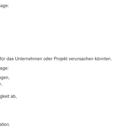
lage:
für das Unternehmen oder Projekt verursachen könnten.
lage:
ngen,
e,
keit ab,
tion.