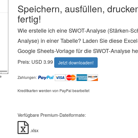
Speichern, ausfüllen, drucke
fertig!
Wie erstelle ich eine SWOT-Analyse (Stärken-S
Analyse) in einer Tabelle? Laden Sie diese Excel
Google Sheets-Vorlage für die SWOT-Analyse her
Preis: USD 3.99
Jetzt downloaden!
e
Zahlungen:
Kreditkarten werden von PayPal bearbeitet
Verfügbare Premium-Dateiformate:
.xlsx