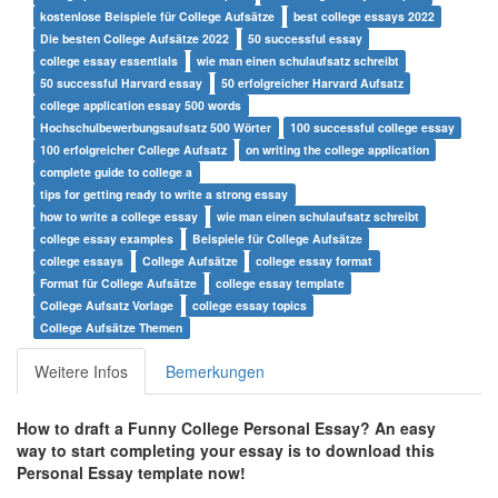
kostenlose Beispiele für College Aufsätze
best college essays 2022
Die besten College Aufsätze 2022
50 successful essay
college essay essentials
wie man einen schulaufsatz schreibt
50 successful Harvard essay
50 erfolgreicher Harvard Aufsatz
college application essay 500 words
Hochschulbewerbungsaufsatz 500 Wörter
100 successful college essay
100 erfolgreicher College Aufsatz
on writing the college application
complete guide to college a
tips for getting ready to write a strong essay
how to write a college essay
wie man einen schulaufsatz schreibt
college essay examples
Beispiele für College Aufsätze
college essays
College Aufsätze
college essay format
Format für College Aufsätze
college essay template
College Aufsatz Vorlage
college essay topics
College Aufsätze Themen
Weitere Infos
Bemerkungen
How to draft a
Funny College Personal Essay
? An easy
way to start completing your essay is to download this
Personal Essay
template now!