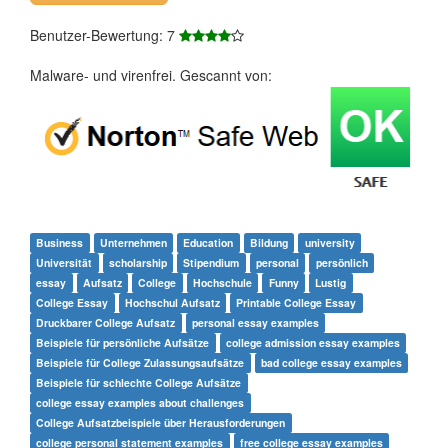
Benutzer-Bewertung: 7
Malware- und virenfrei. Gescannt von:
Business
Unternehmen
Education
Bildung
university
Universität
scholarship
Stipendium
personal
persönlich
essay
Aufsatz
College
Hochschule
Funny
Lustig
College Essay
Hochschul Aufsatz
Printable College Essay
Druckbarer College Aufsatz
personal essay examples
Beispiele für persönliche Aufsätze
college admission essay examples
Beispiele für College Zulassungsaufsätze
bad college essay examples
Beispiele für schlechte College Aufsätze
college essay examples about challenges
College Aufsatzbeispiele über Herausforderungen
college personal statement examples
free college essay examples