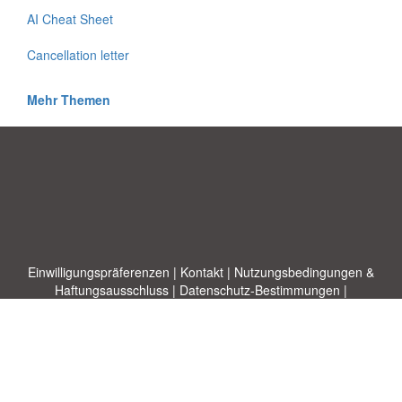
AI Cheat Sheet
Cancellation letter
Mehr Themen
Einwilligungspräferenzen
|
Kontakt
|
Nutzungsbedingungen &
Haftungsausschluss
|
Datenschutz-Bestimmungen
|
|
Themen
|
Blog
|
A-Z
|
Neu
|
Über
Laden Sie Ihre eigene Vorlage hoch
uns
Allbusinesstemplates.com
entworfen von
Ren-IT
. Property of 2026
Copyright © ABT ltd.