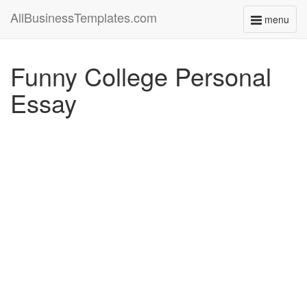
AllBusinessTemplates.com
menu
Toggle
navigati
Funny College Personal
Essay