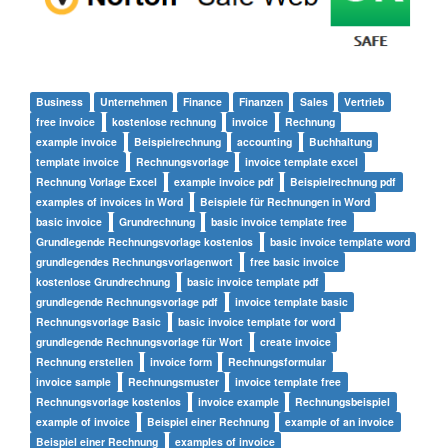
Business
Unternehmen
Finance
Finanzen
Sales
Vertrieb
free invoice
kostenlose rechnung
invoice
Rechnung
example invoice
Beispielrechnung
accounting
Buchhaltung
template invoice
Rechnungsvorlage
invoice template excel
Rechnung Vorlage Excel
example invoice pdf
Beispielrechnung pdf
examples of invoices in Word
Beispiele für Rechnungen in Word
basic invoice
Grundrechnung
basic invoice template free
Grundlegende Rechnungsvorlage kostenlos
basic invoice template word
grundlegendes Rechnungsvorlagenwort
free basic invoice
kostenlose Grundrechnung
basic invoice template pdf
grundlegende Rechnungsvorlage pdf
invoice template basic
Rechnungsvorlage Basic
basic invoice template for word
grundlegende Rechnungsvorlage für Wort
create invoice
Rechnung erstellen
invoice form
Rechnungsformular
invoice sample
Rechnungsmuster
invoice template free
Rechnungsvorlage kostenlos
invoice example
Rechnungsbeispiel
example of invoice
Beispiel einer Rechnung
example of an invoice
Beispiel einer Rechnung
examples of invoice