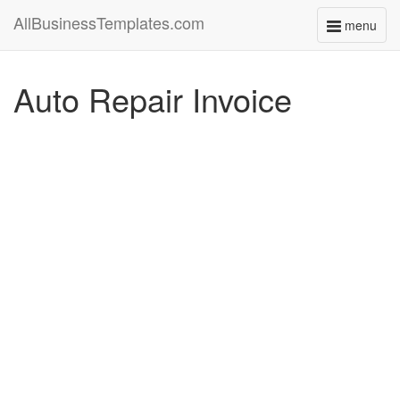
AllBusinessTemplates.com
menu
Toggle
navigati
Auto Repair Invoice