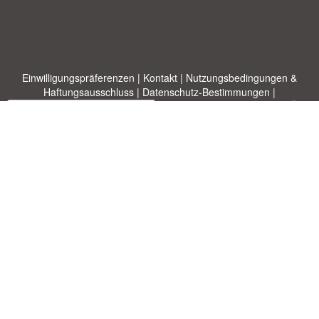
Einwilligungspräferenzen
|
Kontakt
|
Nutzungsbedingungen &
Haftungsausschluss
|
Datenschutz-Bestimmungen
|
|
Themen
|
Blog
|
A-Z
|
Neu
|
Über
Laden Sie Ihre eigene Vorlage hoch
uns
Allbusinesstemplates.com
entworfen von
Ren-IT
. Property of 2026
Copyright © ABT ltd.