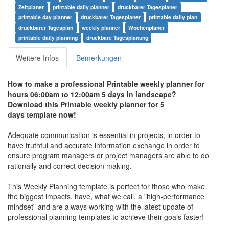
Zeitplaner
printable daily planner
druckbarer Tagesplaner
printable day planner
druckbarer Tagesplaner
printable daily plan
druckbarer Tagesplan
weekly planner
Wochenplaner
printable daily planning
druckbare Tagesplanung
Weitere Infos
Bemerkungen
How to make a professional Printable weekly planner for
hours
06:00am to 12:00am
5 days in landscape?
Download this
Printable weekly planner for 5
days
t
emplate now!
Adequate communication is essential in projects, in order to
have truthful and accurate information exchange in order to
ensure program managers or project managers are able to do
rationally and correct decision making.
This Weekly Planning template is perfect for those who make
the biggest impacts, have, what we call, a "high-performance
mindset” and are always working with the latest update of
professional planning templates to achieve their goals faster!