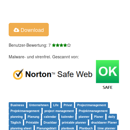
Download
Benutzer-Bewertung: 7
Malware- und virenfrei. Gescannt von:
Business
Unternehmen
Life
Privat
Projectmanagement
Projektmanagement
project management
Projektmanagement
planning
Planung
calendar
kalender
planner
Planer
daily
Täglich
Printable
Druckbar
printable planner
druckbarer Planer
planning sheet
Planungsblatt
planbook
Planbuch
time planner