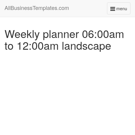
AllBusinessTemplates.com
menu
Toggle
navigati
Weekly planner 06:00am
to 12:00am landscape