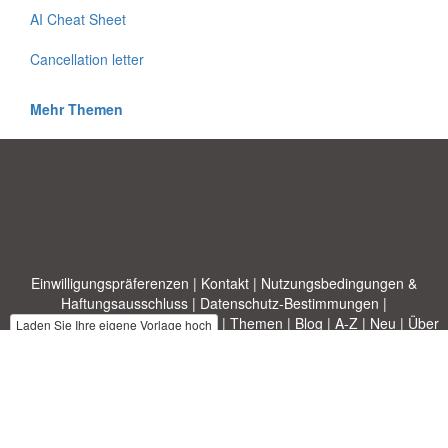
AI Cheat Sheet
Cancellation letter
Mehr Themen
Einwilligungspräferenzen
|
Kontakt
|
Nutzungsbedingungen &
Haftungsausschluss
|
Datenschutz-Bestimmungen
|
|
Themen
|
Blog
|
A-Z
|
Neu
|
Über
Laden Sie Ihre eigene Vorlage hoch
uns
Allbusinesstemplates.com
entworfen von
Ren-IT
. Property of 2026
Copyright © ABT ltd.