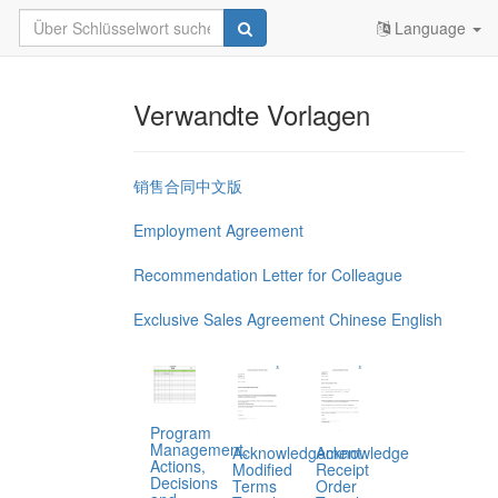
Language
Verwandte Vorlagen
销售合同中文版
Employment Agreement
Recommendation Letter for Colleague
Exclusive Sales Agreement Chinese English
Program
Management,
Acknowledgement
Acknowledge
Actions,
Modified
Receipt
Decisions
Terms
Order