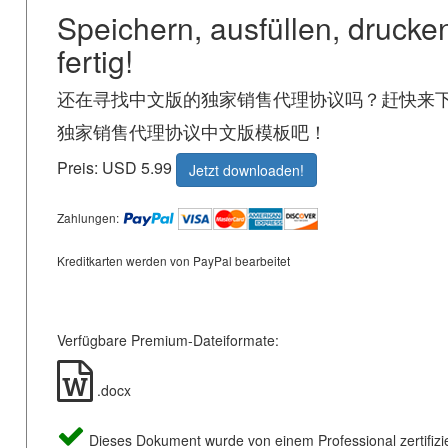
Speichern, ausfüllen, drucke
fertig!
还在寻找中文版的独家销售代理协议吗？赶快来
独家销售代理协议中文版模板吧！
Preis: USD 5.99
Jetzt downloaden!
Zahlungen:
Kreditkarten werden von PayPal bearbeitet
Verfügbare Premium-Dateiformate:
.docx
Dieses Dokument wurde von einem Professional zertifizie