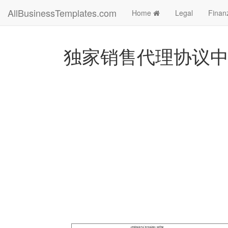
AllBusinessTemplates.com
Home
Legal
Finan
独家销售代理协议