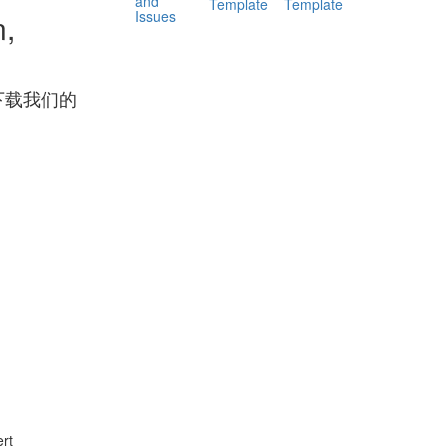
and
Template
Template
Issues
n,
下载我们的
rt