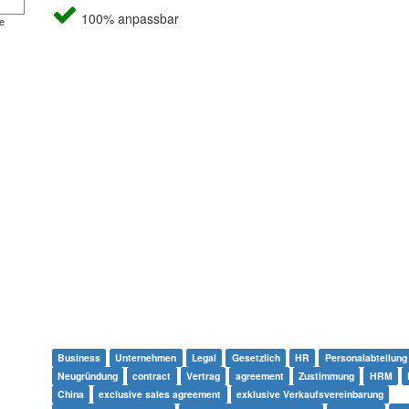
100% anpassbar
e
Business
Unternehmen
Legal
Gesetzlich
HR
Personalabteilung
Neugründung
contract
Vertrag
agreement
Zustimmung
HRM
China
exclusive sales agreement
exklusive Verkaufsvereinbarung