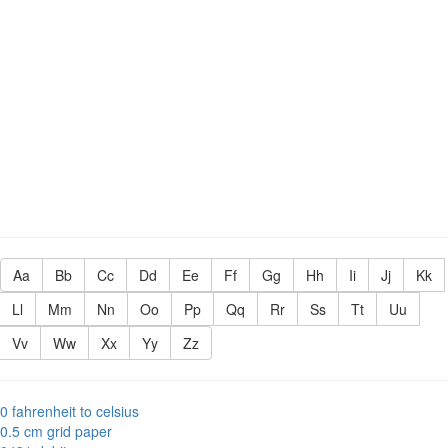
Aa
Bb
Cc
Dd
Ee
Ff
Gg
Hh
Ii
Jj
Kk
Ll
Mm
Nn
Oo
Pp
Qq
Rr
Ss
Tt
Uu
Vv
Ww
Xx
Yy
Zz
0 fahrenheit to celsius
0.5 cm grid paper