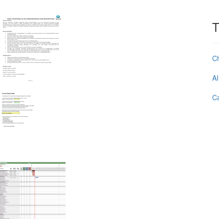
T
C
AI
Ca