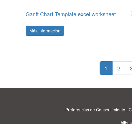
Gantt Chart Template excel worksheet
Más información
1
2
Preferencias de Consentimiento
|
C
Allbu