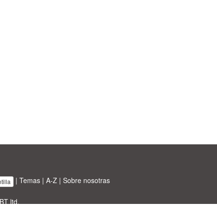
|
Temas
|
A-Z
|
Sobre nosotras
illa
BT ltd.