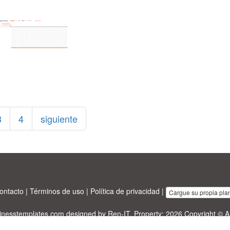
3
4
siguiente
ontacto
|
Términos de uso
|
Política de privacidad
|
Cargue su propia plant
sinesstemplates.com
designed by
Ren-IT
. Property: 2026 Copyright © A