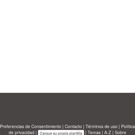
Preferencias de Consentimiento
|
Contacto
|
Términos de uso
|
Política
de privacidad
|
|
Temas
|
A-Z
|
Sobre
Cargue su propia plantilla