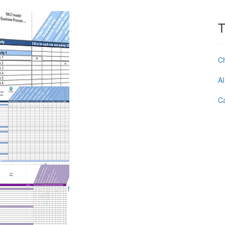
T
C
AI
Ca