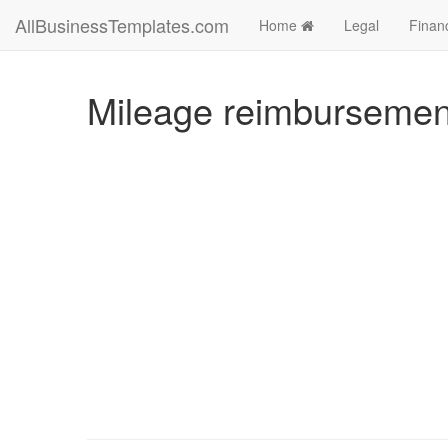
AllBusinessTemplates.com
Home
Legal
Finan
Mileage reimbursement 