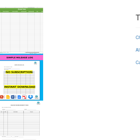
T
C
AI
Ca