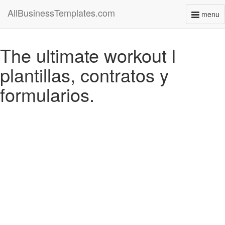
AllBusinessTemplates.com
menu
Toggl
naviga
The ultimate workout l
plantillas, contratos y
formularios.