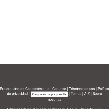
Preferencias de Consentimiento
|
Contacto
|
Términos de uso
|
Política
de privacidad
|
|
Temas
|
A-Z
|
Sobre
Cargue su propia plantilla
nosotras
Allbusinesstemplates.com
designed by
Ren-IT
. Property: 2026