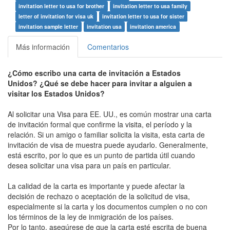
invitation letter to usa for brother
invitation letter to usa family
letter of invitation for visa uk
invitation letter to usa for sister
invitation sample letter
invitation usa
invitation america
Más información
Comentarios
¿Cómo escribo una carta de invitación a Estados
Unidos? ¿Qué se debe hacer para invitar a alguien a
visitar los Estados Unidos?
Al solicitar una Visa para EE. UU., es común mostrar una carta
de invitación formal que confirme la visita, el período y la
relación. Si un amigo o familiar solicita la visita, esta carta de
invitación de visa de muestra puede ayudarlo. Generalmente,
está escrito, por lo que es un punto de partida útil cuando
desea solicitar una visa para un país en particular.
La calidad de la carta es importante y puede afectar la
decisión de rechazo o aceptación de la solicitud de visa,
especialmente si la carta y los documentos cumplen o no con
los términos de la ley de inmigración de los países.
Por lo tanto, asegúrese de que la carta esté escrita de buena