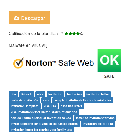
Descargar
Calificación de la plantilla： 7
Malware en virus vrij：
Life
Privado
visa
Invitation
Invitación
invitation letter
carta de invitación
esta
sample invitation letter for tourist visa
Invitation Template
visa usa
esta usa letter
visa invitation letter united states of america
how do i write a letter of invitation to usa
letter of invitation for visa
invite someone for a visit to the united states
invitation letter to uk
invitation letter for tourist visa family usa