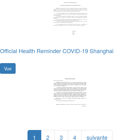
Official Health Reminder COVID-19 Shanghai
Vue
1
2
3
4
suivante