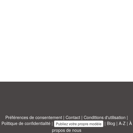
Préférences de consentement
|
Contact
|
Conditions d'utilisation
|
Politique de confidentialité
|
|
Blog
|
A-Z
|
À
Publiez votre propre modèle
propos de nous