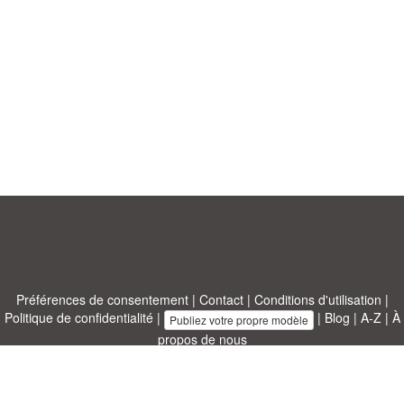
Préférences de consentement
|
Contact
|
Conditions d'utilisation
|
Politique de confidentialité
|
|
Blog
|
A-Z
|
À
Publiez votre propre modèle
propos de nous
Allbusinesstemplates.com
conçu par
Ren-IT
. Property of 2026
Copyright © ABT ltd.