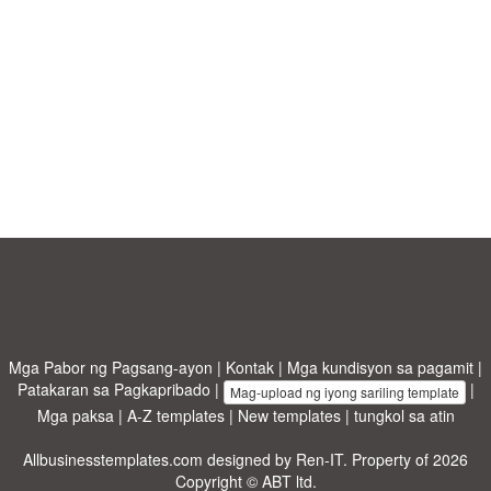
Mga Pabor ng Pagsang-ayon
|
Kontak
|
Mga kundisyon sa pagamit
|
Patakaran sa Pagkapribado
|
|
Mag-upload ng iyong sariling template
Mga paksa
|
A-Z templates
|
New templates
|
tungkol sa atin
Allbusinesstemplates.com
designed by
Ren-IT
. Property of 2026
Copyright © ABT ltd.