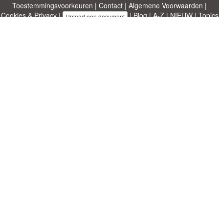
Toestemmingsvoorkeuren
|
Contact
|
Algemene Voorwaarden
|
Cookies & Privacy
|
|
Blog
|
A-Z
|
NIEUW
|
Topics
Upload een document
|
Over ons
Allbusinesstemplates.com
ontworpen door
Etuzy
. Eigendom van 2011-
2026 Copyright © Etuzy ltd.