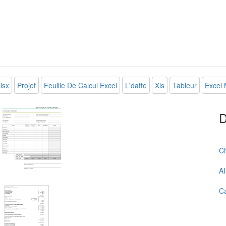
lsx
Projet
Feuille De Calcul Excel
L'datte
Xls
Tableur
Excel
D
C
AI
Ca