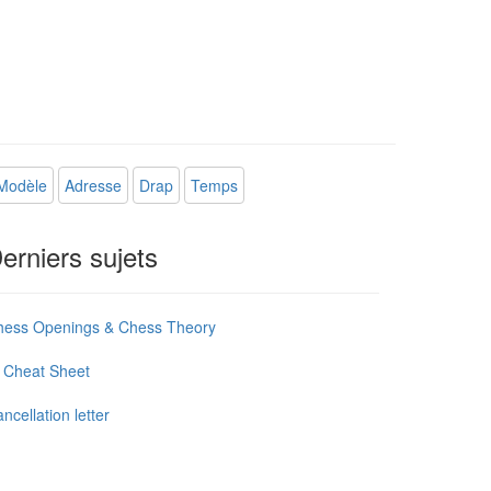
 Modèle
Adresse
Drap
Temps
erniers sujets
hess Openings & Chess Theory
 Cheat Sheet
ncellation letter