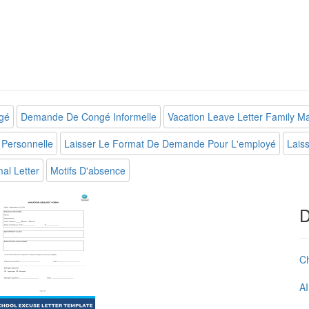
gé
Demande De Congé Informelle
Vacation Leave Letter Family Ma
Personnelle
Laisser Le Format De Demande Pour L'employé
Lais
mal Letter
Motifs D'absence
D
C
AI