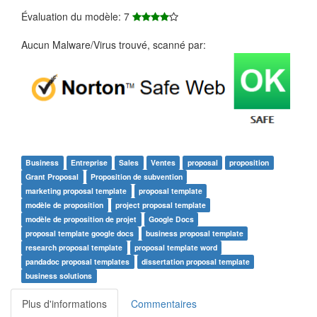
Évaluation du modèle: 7
Aucun Malware/Virus trouvé, scanné par:
Business
Entreprise
Sales
Ventes
proposal
proposition
Grant Proposal
Proposition de subvention
marketing proposal template
proposal template
modèle de proposition
project proposal template
modèle de proposition de projet
Google Docs
proposal template google docs
business proposal template
research proposal template
proposal template word
pandadoc proposal templates
dissertation proposal template
business solutions
Plus d'informations
Commentaires