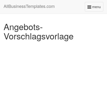
AllBusinessTemplates.com
menu
Toggle
navigati
Angebots-
Vorschlagsvorlage