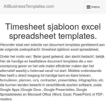
AllBusinessTemplates.com
menu
Toggle
navigati
Timesheet sjabloon excel
spreadsheet templates.
Hieronder staat een selectie van document templates gerelateerd aan
de volgende zoekopdracht: timesheet sjabloon excel spreadsheet.
Onder het motto van: ‘Beter goed geleend, dan slecht bedacht’, bekijk
hier de handige en kwalitatieve document templates die u een
voorsprong geven en het vele malen efficiënter maken dan het
alternatief waarbij u helemaal vanaf nul start. Middels onderstaande
files heeft u direct toegang tot handige kant-en-klare brieven,
formulieren, plannen, cv's, contracten, presentaties, infographics, etc.
die kunnen worden bewerkt in verschillende soorten software, zoals:
Google Apps (Google Docs , Google Presentaties, Google
Spreadsheets) en Microsoft Office (Word, Excel, PowerPoint) of PDF-
readers.