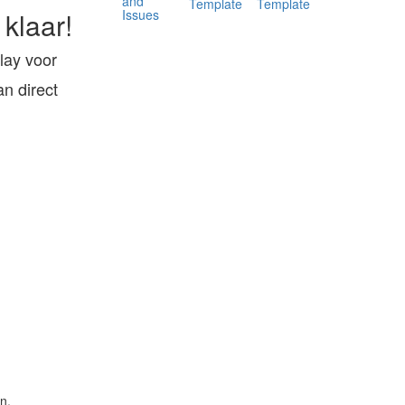
and
Template
Template
Issues
 klaar!
lay voor
n direct
n.