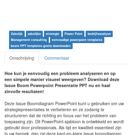
Zakelijk
zakelijke
strategie
Power Point
bedrijfsanalyse
Management consulting
eenvoudige powerpoint templates
beste PPT templates gratis downloaden
Omschrijving
Commentaar
Hoe kun je eenvoudig een probleem analyseren en op
een simpele manier visueel weergeven? Download deze
Issue Boom Powerpoint Presentatie PPT nu en haal
zinvolle resultaten!
Deze Issue Boomdiagram PowerPoint kunt u gebruiken om uw
strategiepresentaties te verbeteren en ze zodanig te
structureren dat de richting en focus van het probleem van
toepassing zijn. Dit PowerPoint-sjabloon is ontwikkeld en wordt
gebruikt door professionals. Als tijd en kwaliteit essentieel zijn
in uw beroek, dan zal deze kant-en-klare Issue boomdiagram