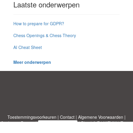
Laatste onderwerpen
How to prepare for GDPR?
Chess Openings & Chess Theory
AI Cheat Sheet
Meer onderwerpen
Toestemmingsvoorkeuren
|
Contact
|
Algemene Voorwaarden
|
Cookies & Privacy
|
|
Blog
|
A-Z
|
NIEUW
|
Topics
Upload een document
|
Over ons