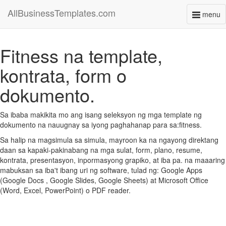
AllBusinessTemplates.com
menu
Toggl
naviga
Fitness na template,
kontrata, form o
dokumento.
Sa ibaba makikita mo ang isang seleksyon ng mga template ng
dokumento na nauugnay sa iyong paghahanap para sa:fitness.
Sa halip na magsimula sa simula, mayroon ka na ngayong direktang
daan sa kapaki-pakinabang na mga sulat, form, plano, resume,
kontrata, presentasyon, inpormasyong grapiko, at iba pa. na maaaring
mabuksan sa iba't ibang uri ng software, tulad ng: Google Apps
(Google Docs , Google Slides, Google Sheets) at Microsoft Office
(Word, Excel, PowerPoint) o PDF reader.