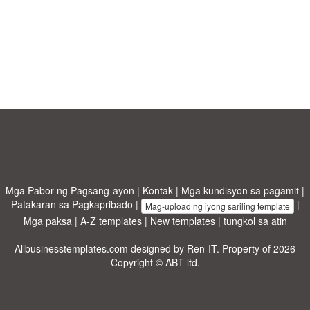
Mga Pabor ng Pagsang-ayon
|
Kontak
|
Mga kundisyon sa pagamit
|
Patakaran sa Pagkapribado
|
|
Mag-upload ng iyong sariling template
Mga paksa
|
A-Z templates
|
New templates
|
tungkol sa atin
Allbusinesstemplates.com
designed by
Ren-IT
. Property of 2026
Copyright © ABT ltd.