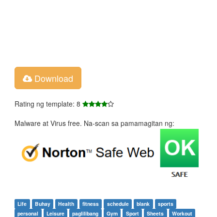
Download
Rating ng template: 8
Malware at Virus free. Na-scan sa pamamagitan ng:
Life
Buhay
Health
fitness
schedule
blank
sports
personal
Leisure
paglilibang
Gym
Sport
Sheets
Workout