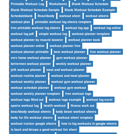
Printable Workout Log
Worksheets
Blank Workout Schedule
Blank Workout Schedule Sample
Blank Workout Schedule Example
Scheduleblank
Beachbody
workout sheet
workout sheets
workout plan
printable workout log sheets template
free printable workout log sheets
workout log app
workout log online
workout log pdf
simple workout log
workout planner template
workout planner by muscle booster
workout planner book
workout planner online
workout planner free
workout planner printable
best workout planner
free workout planner
verv home workout planner
gym workout planner
bettermen workout planner
weekly workout planner
jefit workout planner
meal and workout planner
workout routine planner
workout and meal planner
workout weekly planner
workout gym workout planner
workout schedule planner
workout gym workout
workout weekly planner template
free workout logs
workout logs filled out
workout logs example
workout log excel
sports workout log
health workout
fitness work out
beachbody workout sheets
body beast workout sheets
body for life workout sheets
workout sheet template
workout tracker google sheets
how to log workouts in google sheets
is back and biceps a good workout list sheet