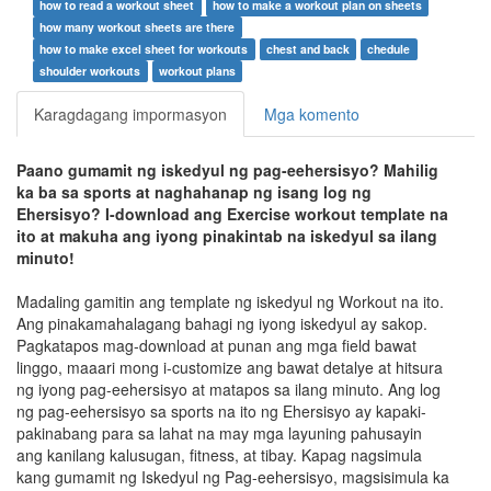
how to read a workout sheet
how to make a workout plan on sheets
how many workout sheets are there
how to make excel sheet for workouts
chest and back
chedule
shoulder workouts
workout plans
Karagdagang impormasyon
Mga komento
Paano gumamit ng iskedyul ng pag-eehersisyo? Mahilig
ka ba sa sports at naghahanap ng isang log ng
Ehersisyo? I-download ang Exercise workout template na
ito at makuha ang iyong pinakintab na iskedyul sa ilang
minuto!
Madaling gamitin ang template ng iskedyul ng Workout na ito.
Ang pinakamahalagang bahagi ng iyong iskedyul ay sakop.
Pagkatapos mag-download at punan ang mga field bawat
linggo, maaari mong i-customize ang bawat detalye at hitsura
ng iyong pag-eehersisyo at matapos sa ilang minuto. Ang log
ng pag-eehersisyo sa sports na ito ng Ehersisyo ay kapaki-
pakinabang para sa lahat na may mga layuning pahusayin
ang kanilang kalusugan, fitness, at tibay. Kapag nagsimula
kang gumamit ng Iskedyul ng Pag-eehersisyo, magsisimula ka