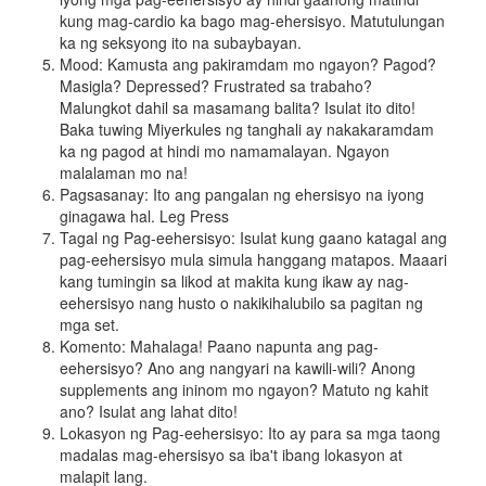
kung mag-cardio ka bago mag-ehersisyo. Matutulungan
ka ng seksyong ito na subaybayan.
Mood: Kamusta ang pakiramdam mo ngayon? Pagod?
Masigla? Depressed? Frustrated sa trabaho?
Malungkot dahil sa masamang balita? Isulat ito dito!
Baka tuwing Miyerkules ng tanghali ay nakakaramdam
ka ng pagod at hindi mo namamalayan. Ngayon
malalaman mo na!
Pagsasanay: Ito ang pangalan ng ehersisyo na iyong
ginagawa hal. Leg Press
Tagal ng Pag-eehersisyo: Isulat kung gaano katagal ang
pag-eehersisyo mula simula hanggang matapos. Maaari
kang tumingin sa likod at makita kung ikaw ay nag-
eehersisyo nang husto o nakikihalubilo sa pagitan ng
mga set.
Komento: Mahalaga! Paano napunta ang pag-
eehersisyo? Ano ang nangyari na kawili-wili? Anong
supplements ang ininom mo ngayon? Matuto ng kahit
ano? Isulat ang lahat dito!
Lokasyon ng Pag-eehersisyo: Ito ay para sa mga taong
madalas mag-ehersisyo sa iba't ibang lokasyon at
malapit lang.