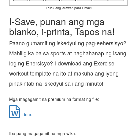
i-click ang larawan para lumaki
I-Save, punan ang mga
blanko, i-printa, Tapos na!
Paano gumamit ng iskedyul ng pag-eehersisyo?
Mahilig ka ba sa sports at naghahanap ng isang
log ng Ehersisyo? I-download ang Exercise
workout template na ito at makuha ang iyong
pinakintab na iskedyul sa ilang minuto!
Mga magagamit na premium na format ng file:
.docx
Iba pang magagamit na mga wika: