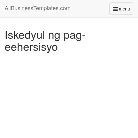
AllBusinessTemplates.com
menu
Toggle
navigati
Iskedyul ng pag-
eehersisyo