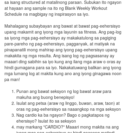
sa isang structured at matalinong paraan. Subukan ito ngayon
at hayaan ang sample na ito ng Blank Weekly Workout
Schedule na magbigay ng inspirasyon sa iyo.
Mahalagang subaybayan ang bawat at bawat pag-eehersisyo
upang makamit ang iyong mga layunin sa fitness. Ang pag-log
sa iyong mga pag-eehersisyo ay makakatulong sa pagiging
pare-pareho ng pag-eehersisyo, pagganyak, at matiyak na
pinapanatili mong mahirap ang iyong pag-eehersisyo upang
makakita ng mga resulta. Ang isang log ng pagsasanay ay
maaari ding sabihin sa iyo kung ang ilang mga araw o oras ay
hindi gumagana para sa iyo. Nakakatuwang balikan ang iyong
mga lumang log at makita kung ano ang iyong ginagawa noon
pa man!
Punan ang bawat seksyon ng log bawat araw para
makuha ang buong benepisyo!
Isulat ang petsa (araw ng linggo, buwan, araw, taon) at
oras ng pag-eehersisyo sa naaangkop na mga seksyon
Nag cardio ka ba ngayon? Bago o pagkatapos ng
ehersisyo? Isulat ito sa seksyon
may markang "CARDIO?" Maaari mong makita na ang
iyong mga pag-eehersisyo ay hindi gaanong matindi