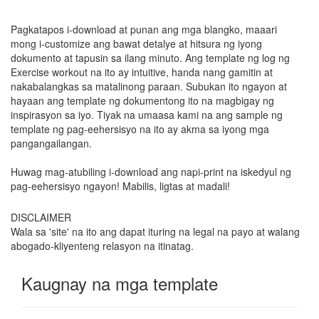
Pagkatapos i-download at punan ang mga blangko, maaari
mong i-customize ang bawat detalye at hitsura ng iyong
dokumento at tapusin sa ilang minuto. Ang template ng log ng
Exercise workout na ito ay intuitive, handa nang gamitin at
nakabalangkas sa matalinong paraan. Subukan ito ngayon at
hayaan ang template ng dokumentong ito na magbigay ng
inspirasyon sa iyo. Tiyak na umaasa kami na ang sample ng
template ng pag-eehersisyo na ito ay akma sa iyong mga
pangangailangan.
Huwag mag-atubiling i-download ang napi-print na iskedyul ng
pag-eehersisyo ngayon! Mabilis, ligtas at madali!
DISCLAIMER
Wala sa 'site' na ito ang dapat ituring na legal na payo at walang
abogado-kliyenteng relasyon na itinatag.
Kaugnay na mga template