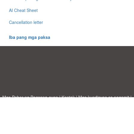
AI Cheat Sheet
Cancellation letter
Iba pang mga paksa
Mga Pabor ng Pagsang-ayon
|
Kontak
|
Mga kundisyon sa pagamit
|
Patakaran sa Pagkapribado
|
|
Mag-upload ng iyong sariling template
Mga paksa
|
A-Z templates
|
New templates
|
tungkol sa atin
Allbusinesstemplates.com
designed by
Ren-IT
. Property of 2026
Copyright © ABT ltd.