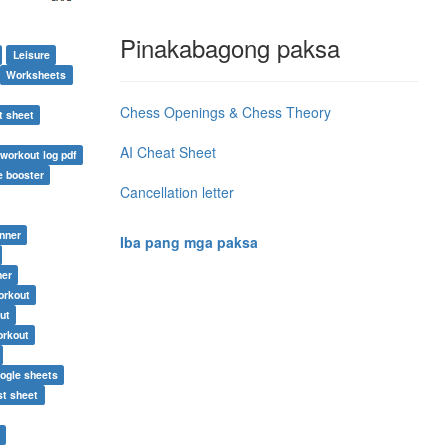
Pinakabagong paksa
Leisure
Worksheets
Chess Openings & Chess Theory
t sheet
AI Cheat Sheet
workout log pdf
e booster
Cancellation letter
nner
Iba pang mga paksa
ner
orkout
out
orkout
oogle sheets
st sheet