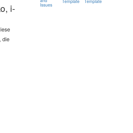
and
Template
Template
Issues
, i-
diese
 die