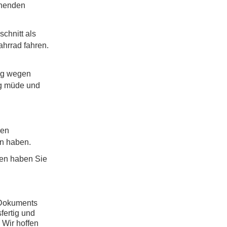
chenden
chnitt als
ahrrad fahren.
rig wegen
ag müde und
nen
en haben.
gen haben Sie
 Dokuments
fertig und
 Wir hoffen