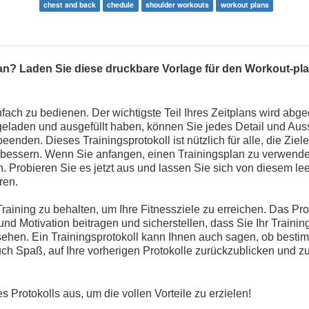
chest and back
chedule
shoulder workouts
workout plans
lan? Laden Sie diese druckbare Vorlage für den Workout-pla
infach zu bedienen. Der wichtigste Teil Ihres Zeitplans wird abge
eladen und ausgefüllt haben, können Sie jedes Detail und Aus
nden. Dieses Trainingsprotokoll ist nützlich für alle, die Ziel
rbessern. Wenn Sie anfangen, einen Trainingsplan zu verwend
ren. Probieren Sie es jetzt aus und lassen Sie sich von diesem le
ren.
Training zu behalten, um Ihre Fitnessziele zu erreichen. Das Pro
und Motivation beitragen und sicherstellen, dass Sie Ihr Trainin
sehen. Ein Trainingsprotokoll kann Ihnen auch sagen, ob besti
auch Spaß, auf Ihre vorherigen Protokolle zurückzublicken und 
s Protokolls aus, um die vollen Vorteile zu erzielen!