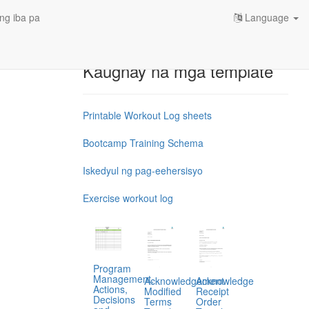
ng iba pa
Language
Kaugnay na mga template
Printable Workout Log sheets
Bootcamp Training Schema
Iskedyul ng pag-eehersisyo
Exercise workout log
Program
Management,
Acknowledgement
Acknowledge
Actions,
Modified
Receipt
Decisions
Terms
Order