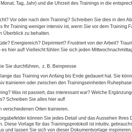
onat, Tag, Jahr) und die Uhrzeit des Trainings in die entspre
ht? Vor oder nach dem Training? Schreiben Sie dies in den Abs
s Ihr Training weniger intensiv ist, wenn Sie vor dem Training F
n Überblick zu behalten.
de? Energiereich? Deprimiert? Frustriert von der Arbeit? Trau
es hier auf! Vielleicht fühlen Sie sich jeden Mittwochnachmitt
ie Sie durchführen, z. B. Beinpresse
 lange das Training von Anfang bis Ende gedauert hat. Sie kön
siv trainieren oder zwischen den Trainingseinheiten Ruhephas
ining? Was ist passiert, das interessant war? Welche Ergänzun
 Schreiben Sie alles hier auf!
 an verschiedenen Orten trainieren.
orgabefelder können Sie jedes Detail und das Aussehen Ihres
 Diese Vorlage für das Trainingsprotokoll ist intuitiv, gebrauchs
zt aus und lassen Sie sich von dieser Dokumentvorlage inspirieren.