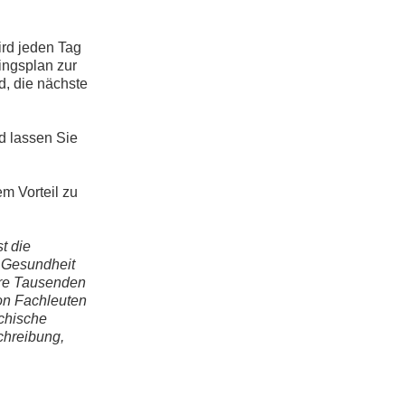
ird jeden Tag
ingsplan zur
d, die nächste
nd lassen Sie
m Vorteil zu
t die
r Gesundheit
ere Tausenden
on Fachleuten
chische
chreibung,