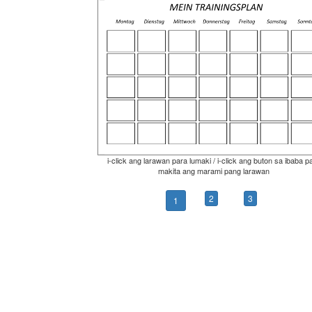
i-click ang larawan para lumaki / i-click ang buton sa ibaba p
makita ang marami pang larawan
2
3
1