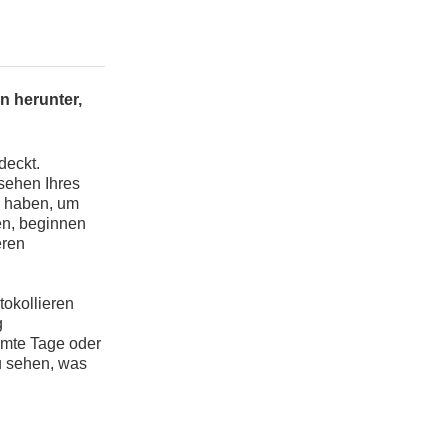
n herunter,
deckt.
sehen Ihres
e haben, um
en, beginnen
eren
tokollieren
g
mmte Tage oder
zu sehen, was