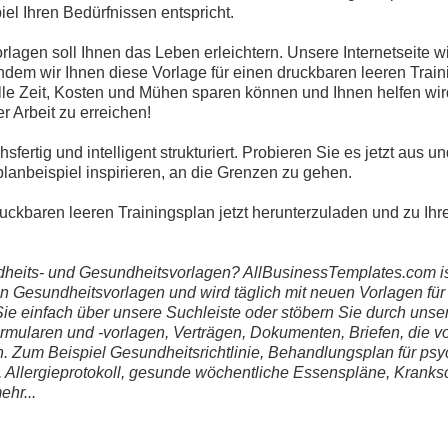
iel Ihren Bedürfnissen entspricht.
gen soll Ihnen das Leben erleichtern. Unsere Internetseite w
Indem wir Ihnen diese Vorlage für einen druckbaren leeren Train
olle Zeit, Kosten und Mühen sparen können und Ihnen helfen wir
r Arbeit zu erreichen!
hsfertig und intelligent strukturiert. Probieren Sie es jetzt aus u
lanbeispiel inspirieren, an die Grenzen zu gehen.
uckbaren leeren Trainingsplan jetzt herunterzuladen und zu Ihre
ndheits- und Gesundheitsvorlagen? AllBusinessTemplates.com is
n Gesundheitsvorlagen und wird täglich mit neuen Vorlagen fü
ie einfach über unsere Suchleiste oder stöbern Sie durch uns
mularen und -vorlagen, Verträgen, Dokumenten, Briefen, die v
 Zum Beispiel Gesundheitsrichtlinie, Behandlungsplan für psy
Allergieprotokoll, gesunde wöchentliche Essenspläne, Kranks
hr...