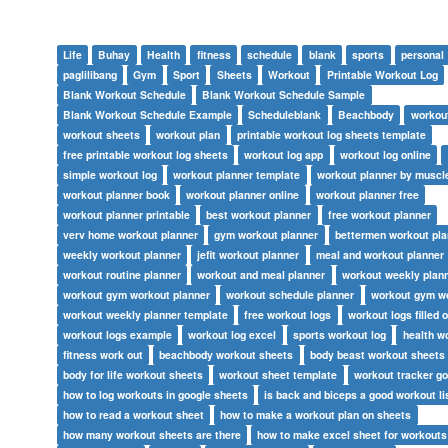
Life
Buhay
Health
fitness
schedule
blank
sports
personal
paglilibang
Gym
Sport
Sheets
Workout
Printable Workout Log
Blank Workout Schedule
Blank Workout Schedule Sample
Blank Workout Schedule Example
Scheduleblank
Beachbody
workou
workout sheets
workout plan
printable workout log sheets template
free printable workout log sheets
workout log app
workout log online
simple workout log
workout planner template
workout planner by muscl
workout planner book
workout planner online
workout planner free
workout planner printable
best workout planner
free workout planner
verv home workout planner
gym workout planner
bettermen workout pla
weekly workout planner
jefit workout planner
meal and workout planner
workout routine planner
workout and meal planner
workout weekly plan
workout gym workout planner
workout schedule planner
workout gym w
workout weekly planner template
free workout logs
workout logs filled 
workout logs example
workout log excel
sports workout log
health w
fitness work out
beachbody workout sheets
body beast workout sheets
body for life workout sheets
workout sheet template
workout tracker g
how to log workouts in google sheets
is back and biceps a good workout li
how to read a workout sheet
how to make a workout plan on sheets
how many workout sheets are there
how to make excel sheet for workouts