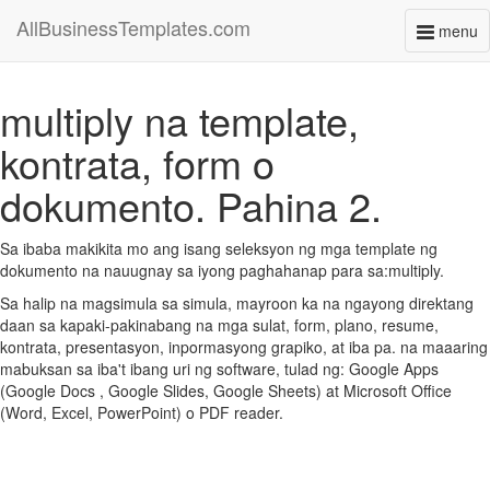
AllBusinessTemplates.com
menu
Toggl
naviga
multiply na template,
kontrata, form o
dokumento. Pahina 2.
Sa ibaba makikita mo ang isang seleksyon ng mga template ng
dokumento na nauugnay sa iyong paghahanap para sa:multiply.
Sa halip na magsimula sa simula, mayroon ka na ngayong direktang
daan sa kapaki-pakinabang na mga sulat, form, plano, resume,
kontrata, presentasyon, inpormasyong grapiko, at iba pa. na maaaring
mabuksan sa iba't ibang uri ng software, tulad ng: Google Apps
(Google Docs , Google Slides, Google Sheets) at Microsoft Office
(Word, Excel, PowerPoint) o PDF reader.