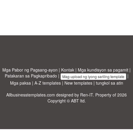
Mga Pabor ng Pagsang-ayon
|
Kontak
|
Mga kundisyon sa pagamit
|
Patakaran sa Pagkapribado
|
|
Mag-upload ng iyong sariling template
Mga paksa
|
A-Z templates
|
New templates
|
tungkol sa atin
Allbusinesstemplates.com
designed by
Ren-IT
. Property of 2026
Copyright © ABT ltd.