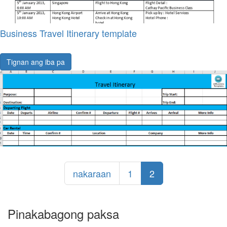
Business Travel Itinerary template
Tignan ang iba pa
nakaraan
1
2
Pinakabagong paksa