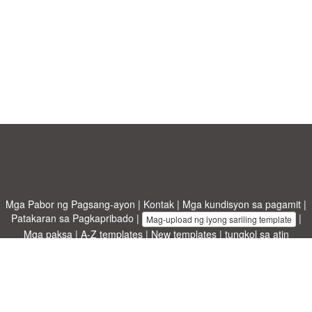
Mga Pabor ng Pagsang-ayon
|
Kontak
|
Mga kundisyon sa pagamit
|
Patakaran sa Pagkapribado
|
|
Mag-upload ng iyong sariling template
Mga paksa
|
A-Z templates
|
New templates
|
tungkol sa atin
Allbusinesstemplates.com
designed by
Ren-IT
. Property of 2026
Copyright © ABT ltd.