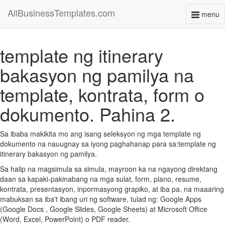
AllBusinessTemplates.com
menu
Toggl
naviga
template ng itinerary
bakasyon ng pamilya na
template, kontrata, form o
dokumento. Pahina 2.
Sa ibaba makikita mo ang isang seleksyon ng mga template ng
dokumento na nauugnay sa iyong paghahanap para sa:template ng
itinerary bakasyon ng pamilya.
Sa halip na magsimula sa simula, mayroon ka na ngayong direktang
daan sa kapaki-pakinabang na mga sulat, form, plano, resume,
kontrata, presentasyon, inpormasyong grapiko, at iba pa. na maaaring
mabuksan sa iba't ibang uri ng software, tulad ng: Google Apps
(Google Docs , Google Slides, Google Sheets) at Microsoft Office
(Word, Excel, PowerPoint) o PDF reader.