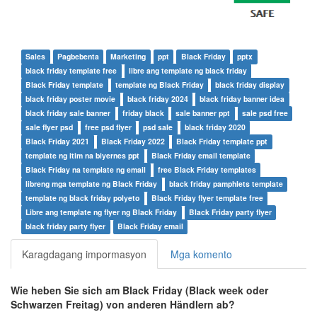
Sales
Pagbebenta
Marketing
ppt
Black Friday
pptx
black friday template free
libre ang template ng black friday
Black Friday template
template ng Black Friday
black friday display
black friday poster movie
black friday 2024
black friday banner idea
black friday sale banner
friday black
sale banner ppt
sale psd free
sale flyer psd
free psd flyer
psd sale
black friday 2020
Black Friday 2021
Black Friday 2022
Black Friday template ppt
template ng itim na biyernes ppt
Black Friday email template
Black Friday na template ng email
free Black Friday templates
libreng mga template ng Black Friday
black friday pamphlets template
template ng black friday polyeto
Black Friday flyer template free
Libre ang template ng flyer ng Black Friday
Black Friday party flyer
black friday party flyer
Black Friday email
Karagdagang impormasyon
Mga komento
Wie heben Sie sich am Black Friday (Black week oder
Schwarzen Freitag) von anderen Händlern ab?