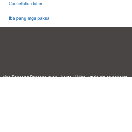
Cancellation letter
Iba pang mga paksa
Mga Pabor ng Pagsang-ayon
|
Kontak
|
Mga kundisyon sa pagamit
|
Patakaran sa Pagkapribado
|
|
Mag-upload ng iyong sariling template
Mga paksa
|
A-Z templates
|
New templates
|
tungkol sa atin
Allbusinesstemplates.com
designed by
Ren-IT
. Property of 2026
Copyright © ABT ltd.