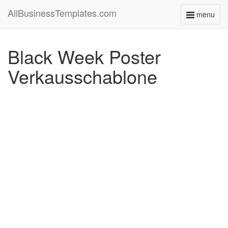
AllBusinessTemplates.com
menu
Toggle
navigati
Black Week Poster
Verkausschablone