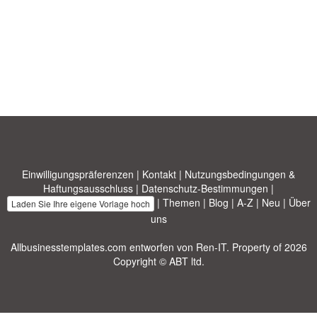
Einwilligungspräferenzen
|
Kontakt
|
Nutzungsbedingungen &
Haftungsausschluss
|
Datenschutz-Bestimmungen
|
|
Themen
|
Blog
|
A-Z
|
Neu
|
Über
Laden Sie Ihre eigene Vorlage hoch
uns
Allbusinesstemplates.com
entworfen von
Ren-IT
. Property of 2026
Copyright © ABT ltd.