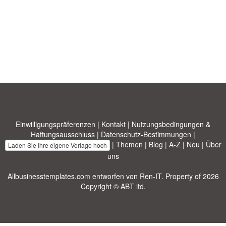
Einwilligungspräferenzen
|
Kontakt
|
Nutzungsbedingungen &
Haftungsausschluss
|
Datenschutz-Bestimmungen
|
|
Themen
|
Blog
|
A-Z
|
Neu
|
Über
Laden Sie Ihre eigene Vorlage hoch
uns
Allbusinesstemplates.com
entworfen von
Ren-IT
. Property of 2026
Copyright © ABT ltd.