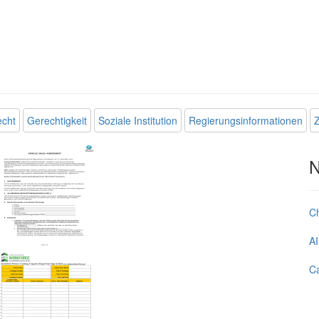
echt
Gerechtigkeit
Soziale Institution
Regierungsinformationen
Z
N
C
AI
Ca