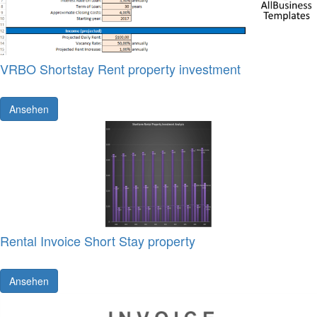
VRBO Shortstay Rent property investment
Ansehen
Rental Invoice Short Stay property
Ansehen