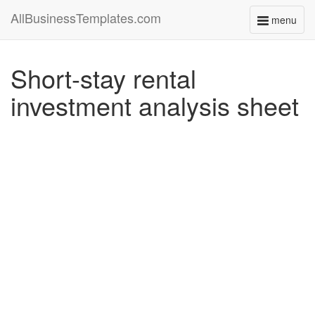
AllBusinessTemplates.com
menu
Toggle
navigati
Short-stay rental
investment analysis sheet