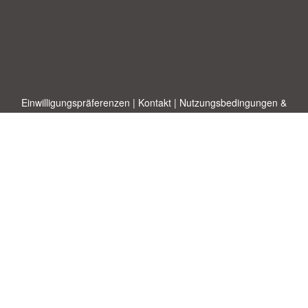
Einwilligungspräferenzen
|
Kontakt
|
Nutzungsbedingungen &
Haftungsausschluss
|
Datenschutz-Bestimmungen
|
|
Themen
|
Blog
|
A-Z
|
Neu
|
Über
Laden Sie Ihre eigene Vorlage hoch
uns
Allbusinesstemplates.com
entworfen von
Ren-IT
. Property of 2026
Copyright © ABT ltd.