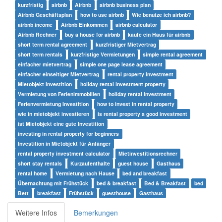
kurzfristig
airbnb
Airbnb
airbnb business plan
Airbnb Geschäftsplan
how to use airbnb
Wie benutze ich airbnb?
airbnb income
Airbnb Einkommen
airbnb calculator
Airbnb Rechner
buy a house for airbnb
kaufe ein Haus für airbnb
short term rental agreement
kurzfristiger Mietvertrag
short term rentals
kurzfristige Vermietungen
simple rental agreement
einfacher mietvertrag
simple one page lease agreement
einfacher einseitiger Mietvertrag
rental property investment
Mietobjekt Investition
holiday rental investment property
Vermietung von Ferienimmobilien
holiday rental investment
Ferienvermietung Investition
how to invest in rental property
wie in mietobjekt investieren
is rental property a good investment
ist Mietobjekt eine gute Investition
investing in rental property for beginners
Investition in Mietobjekt für Anfänger
rental property investment calculator
Mietinvestitionsrechner
short stay rentals
Kurzaufenthalte
guest house
Gasthaus
rental home
Vermietung nach Hause
bed and breakfast
Übernachtung mit Frühstück
bed & breakfast
Bed & Breakfast
bed
Bett
breakfast
Frühstück
guesthouse
Gasthaus
Weitere Infos
Bemerkungen