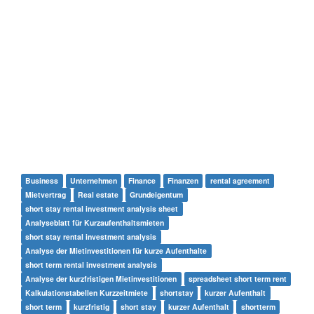
Business
Unternehmen
Finance
Finanzen
rental agreement
Mietvertrag
Real estate
Grundeigentum
short stay rental investment analysis sheet
Analyseblatt für Kurzaufenthaltsmieten
short stay rental investment analysis
Analyse der Mietinvestitionen für kurze Aufenthalte
short term rental investment analysis
Analyse der kurzfristigen Mietinvestitionen
spreadsheet short term rent
Kalkulationstabellen Kurzzeitmiete
shortstay
kurzer Aufenthalt
short term
kurzfristig
short stay
kurzer Aufenthalt
shortterm