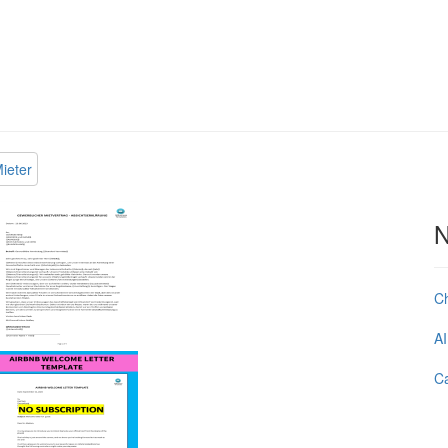
ieter
N
C
AI
Ca