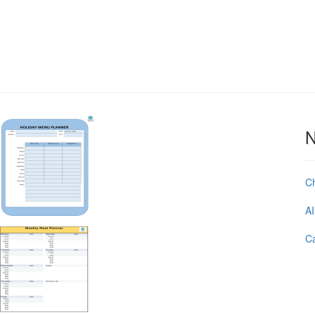
N
C
AI
Ca