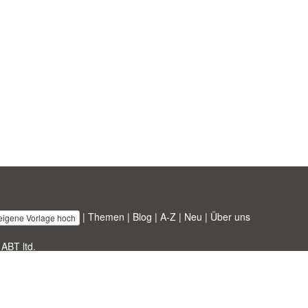
|
Themen
|
Blog
|
A-Z
|
Neu
|
Über uns
 eigene Vorlage hoch
 ABT ltd.