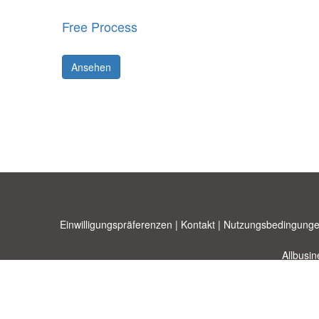
Free Process
Ansehen
Einwilligungspräferenzen
|
Kontakt
|
Nutzungsbedingunge
Allbusi