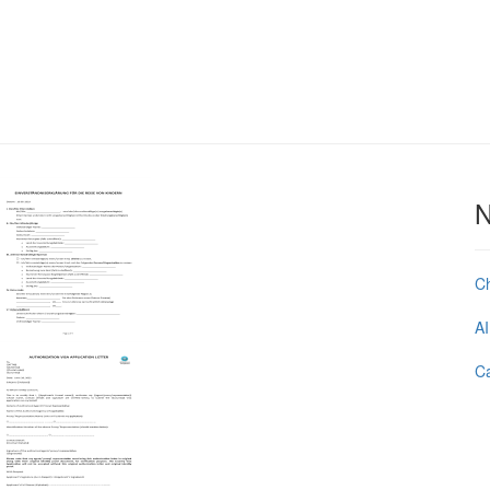
N
C
AI
Ca