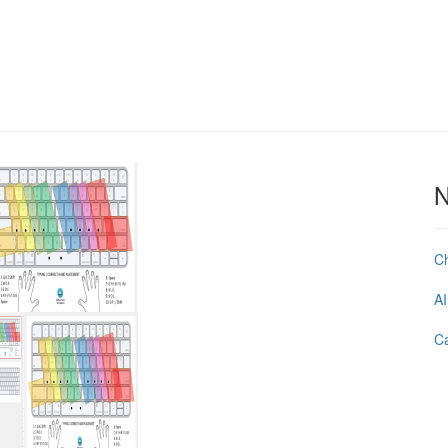
N
C
AI
Ca