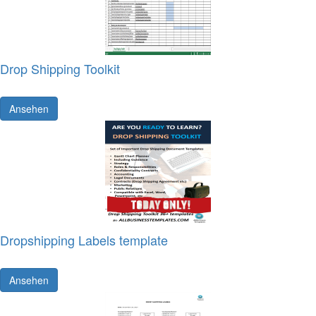
Drop Shipping Toolkit
Ansehen
Dropshipping Labels template
Ansehen