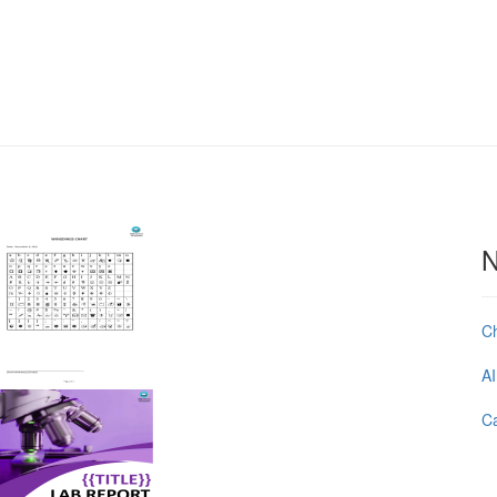
N
C
AI
Ca