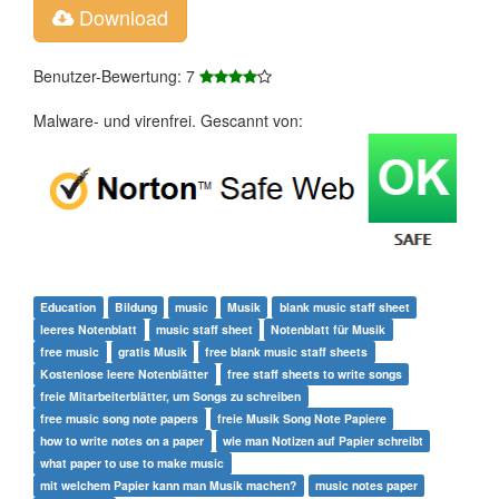
Download
Benutzer-Bewertung: 7
Malware- und virenfrei. Gescannt von:
Education
Bildung
music
Musik
blank music staff sheet
leeres Notenblatt
music staff sheet
Notenblatt für Musik
free music
gratis Musik
free blank music staff sheets
Kostenlose leere Notenblätter
free staff sheets to write songs
freie Mitarbeiterblätter, um Songs zu schreiben
free music song note papers
freie Musik Song Note Papiere
how to write notes on a paper
wie man Notizen auf Papier schreibt
what paper to use to make music
mit welchem ​​Papier kann man Musik machen?
music notes paper