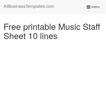
AllBusinessTemplates.com
menu
Toggle
navigati
Free printable Music Staff
Sheet 10 lines