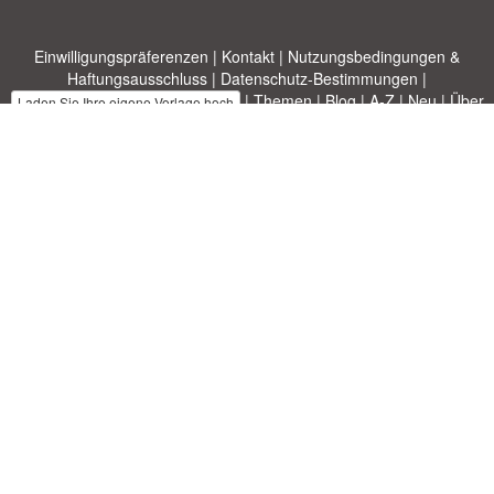
Einwilligungspräferenzen
|
Kontakt
|
Nutzungsbedingungen &
Haftungsausschluss
|
Datenschutz-Bestimmungen
|
|
Themen
|
Blog
|
A-Z
|
Neu
|
Über
Laden Sie Ihre eigene Vorlage hoch
uns
Allbusinesstemplates.com
entworfen von
Ren-IT
. Property of 2026
Copyright © ABT ltd.