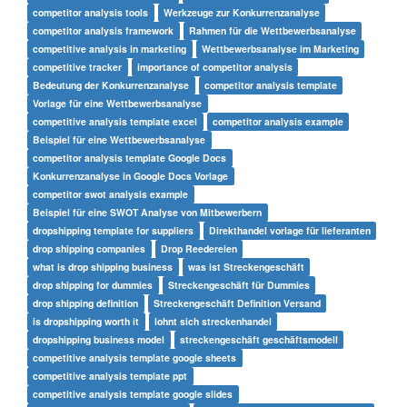
competitor analysis tools
Werkzeuge zur Konkurrenzanalyse
competitor analysis framework
Rahmen für die Wettbewerbsanalyse
competitive analysis in marketing
Wettbewerbsanalyse im Marketing
competitive tracker
importance of competitor analysis
Bedeutung der Konkurrenzanalyse
competitor analysis template
Vorlage für eine Wettbewerbsanalyse
competitive analysis template excel
competitor analysis example
Beispiel für eine Wettbewerbsanalyse
competitor analysis template Google Docs
Konkurrenzanalyse in Google Docs Vorlage
competitor swot analysis example
Beispiel für eine SWOT Analyse von Mitbewerbern
dropshipping template for suppliers
Direkthandel vorlage für lieferanten
drop shipping companies
Drop Reedereien
what is drop shipping business
was ist Streckengeschäft
drop shipping for dummies
Streckengeschäft für Dummies
drop shipping definition
Streckengeschäft Definition Versand
is dropshipping worth it
lohnt sich streckenhandel
dropshipping business model
streckengeschäft geschäftsmodell
competitive analysis template google sheets
competitive analysis template ppt
competitive analysis template google slides