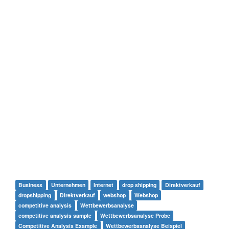
Business
Unternehmen
Internet
drop shipping
Direktverkauf
dropshipping
Direktverkauf
webshop
Webshop
competitive analysis
Wettbewerbsanalyse
competitive analysis sample
Wettbewerbsanalyse Probe
Competitive Analysis Example
Wettbewerbsanalyse Beispiel