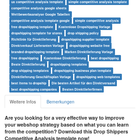
ux competitive analysis template
simple competitive analysis template
competitive analysis google sheets
Wettbewerbsanalyse Google Tabellen
competitive analysis template google
simple competitive analysis
free dropshipping template
Kostenlose Dropshipping Vorlage
dropshipping template for stores
drop shipping policy
Richtlinie für Direktlieferung
dropshipping supplier template
Direktverkauf Lieferanten Vorlage
dropshipping website free
branded dropshipping template
Marken Direktlieferung Vorlage
free dropshipping
Kostenlose Direktlieferung
best dropshipping
Beste Direktlieferung
dropshipping templates
drop shipping templates
dropshipping business plan template
Direktlieferung Geschäftsplan Vorlage
dropshipping web templates
best items to dropship
Die besten Artikel für den Direktversand
best dropshipping companies
Besten Direktlieferfirmen
Weitere Infos
Bemerkungen
Are you looking for a very effective way to improve
your webshop strategy based on what you can learn
from the competition? Download this Drop Shippers
Competitive Analysis template now!