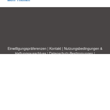
Einwilligungspräferenzen
|
Kontakt
|
Nutzungsbedingungen &
Haftungsausschluss
|
Datenschutz-Bestimmungen
|
|
Themen
|
Blog
|
A-Z
|
Neu
|
Über
Laden Sie Ihre eigene Vorlage hoch
uns
Allbusinesstemplates.com
entworfen von
Ren-IT
. Property of 2026
Copyright © ABT ltd.