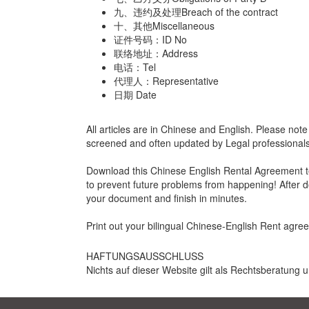
九、违约及处理Breach of the contract
十、其他Miscellaneous
证件号码：ID No
联络地址：Address
电话：Tel
代理人：Representative
日期 Date
All articles are in Chinese and English. Please note
screened and often updated by Legal professional
Download this Chinese English Rental Agreement temp
to prevent future problems from happening! After d
your document and finish in minutes.
Print out your bilingual Chinese-English Rent ag
HAFTUNGSAUSSCHLUSS
Nichts auf dieser Website gilt als Rechtsberatung u