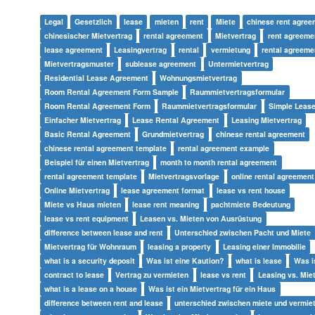
Legal
Gesetzlich
lease
mieten
rent
Miete
chinese rent agree
chinesischer Mietvertrag
rental agreement
Mietvertrag
rent agreeme
lease agreement
Leasingvertrag
rental
vermietung
rental agreeme
Mietvertragsmuster
sublease agreement
Untermietvertrag
Residential Lease Agreement
Wohnungsmietvertrag
Room Rental Agreement Form Sample
Raummietvertragsformular
Room Rental Agreement Form
Raummietvertragsformular
Simple Leas
Einfacher Mietvertrag
Lease Rental Agreement
Leasing Mietvertrag
Basic Rental Agreement
Grundmietvertrag
chinese rental agreement
chinese rental agreement template
rental agreement example
Beispiel für einen Mietvertrag
month to month rental agreement
rental agreement template
Mietvertragsvorlage
online rental agreement
Online Mietvertrag
lease agreement format
lease vs rent house
Miete vs Haus mieten
lease rent meaning
pachtmiete Bedeutung
lease vs rent equipment
Leasen vs. Mieten von Ausrüstung
difference between lease and rent
Unterschied zwischen Pacht und Miete
Mietvertrag für Wohnraum
leasing a property
Leasing einer Immobilie
what is a security deposit
Was ist eine Kaution?
what is lease
Was i
contract to lease
Vertrag zu vermieten
lease vs rent
Leasing vs. Mie
what is a lease on a house
Was ist ein Mietvertrag für ein Haus
difference between rent and lease
unterschied zwischen miete und vermie