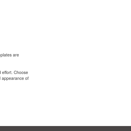
mplates are
d effort. Choose
nd appearance of