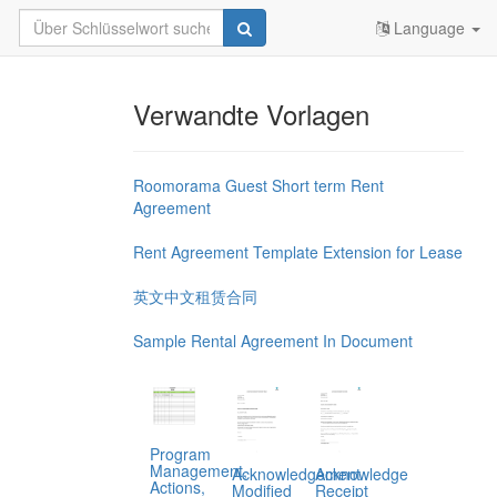
Language
Verwandte Vorlagen
Roomorama Guest Short term Rent
Agreement
Rent Agreement Template Extension for Lease
英文中文租赁合同
Sample Rental Agreement In Document
Program
Management,
Acknowledgement
Acknowledge
Actions,
Modified
Receipt