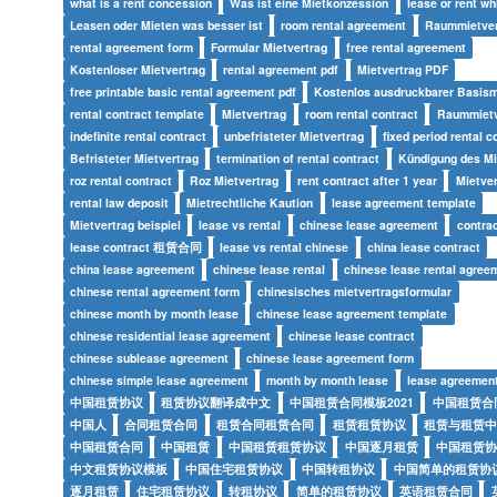
what is a rent concession
Was ist eine Mietkonzession
lease or rent wh
Leasen oder Mieten was besser ist
room rental agreement
Raummietver
rental agreement form
Formular Mietvertrag
free rental agreement
Kostenloser Mietvertrag
rental agreement pdf
Mietvertrag PDF
free printable basic rental agreement pdf
Kostenlos ausdruckbarer Basism
rental contract template
Mietvertrag
room rental contract
Raummietv
indefinite rental contract
unbefristeter Mietvertrag
fixed period rental c
Befristeter Mietvertrag
termination of rental contract
Kündigung des Mi
roz rental contract
Roz Mietvertrag
rent contract after 1 year
Mietver
rental law deposit
Mietrechtliche Kaution
lease agreement template
Mietvertrag beispiel
lease vs rental
chinese lease agreement
contr
lease contract 租赁合同
lease vs rental chinese
china lease contract
china lease agreement
chinese lease rental
chinese lease rental agree
chinese rental agreement form
chinesisches mietvertragsformular
chinese month by month lease
chinese lease agreement template
chinese residential lease agreement
chinese lease contract
chinese sublease agreement
chinese lease agreement form
chinese simple lease agreement
month by month lease
lease agreemen
中国租赁协议
租赁协议翻译成中文
中国租赁合同模板2021
中国租赁合同
中国人
合同租赁合同
租赁合同租赁合同
租赁租赁协议
租赁与租赁
中国租赁合同
中国租赁
中国租赁租赁协议
中国逐月租赁
中国租赁
中文租赁协议模板
中国住宅租赁协议
中国转租协议
中国简单的租赁协
逐月租赁
住宅租赁协议
转租协议
简单的租赁协议
英语租赁合同