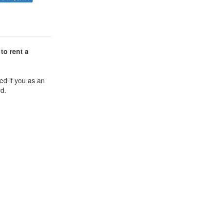
to rent a
d if you as an
rd.