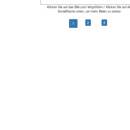
Klicken Sie auf das Bild zum Vergrößern / Klicken Sie auf di
Schaltfläche unten, um mehr Bilder zu sehen
2
3
1