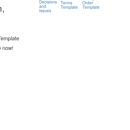
Decisions
Terms
Order
n,
and
Template
Template
Issues
l
Template
e now!