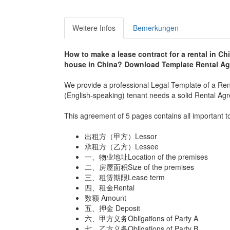
Weitere Infos
Bemerkungen
How to make a lease contract for a rental in C
house in China? Download Template Rental
Ag
We provide a professional Legal Template of a Re
(English-speaking) tenant needs a solid Rental Ag
This agreement of 5 pages contains all important t
出租方（甲方）Lessor
承租方（乙方）Lessee
一、物业地址Location of the premises
二、房屋面积Size of the premises
三、租赁期限Lease term
四、租金Rental
数额 Amount
五、押金 Deposit
六、甲方义务Obligations of Party A
七、乙方义务Obligations of Party B