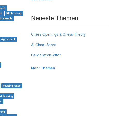
ment
nt
Mietvertrag
Neueste Themen
nt sample
Chess Openings & Chess Theory
e Agreement
AI Cheat Sheet
Cancellation letter
Mehr Themen
housing lease
st Leasing
te
tung