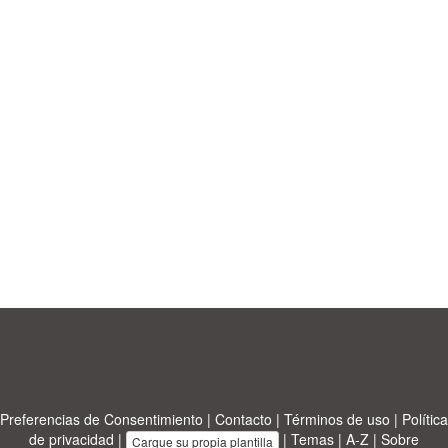
Preferencias de Consentimiento
|
Contacto
|
Términos de uso
|
Política
de privacidad
|
|
Temas
|
A-Z
|
Sobre
Cargue su propia plantilla