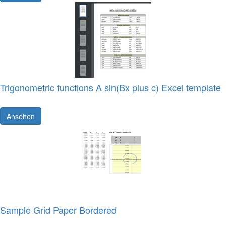
Trigonometric functions A sin(Bx plus c) Excel template
Ansehen
Sample Grid Paper Bordered