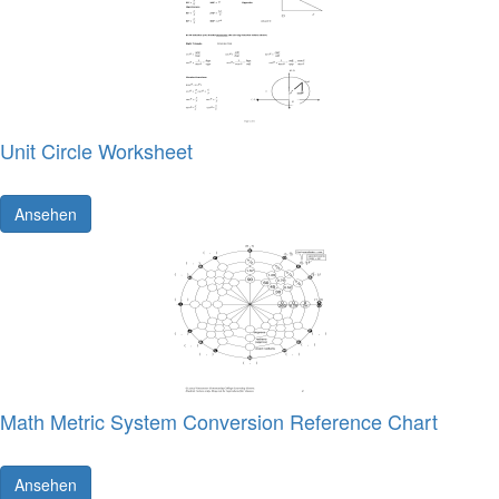
Unit Circle Worksheet
Ansehen
Math Metric System Conversion Reference Chart
Ansehen